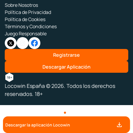
Sobre Nosotros
Política de Privacidad
Política de Cookies
Términos y Condiciones
Juego Responsable
Registrarse
Descargar Aplicación
Locowin España © 2026. Todos los derechos
reservados. 18+
Español
Descargar la aplicación Locowin